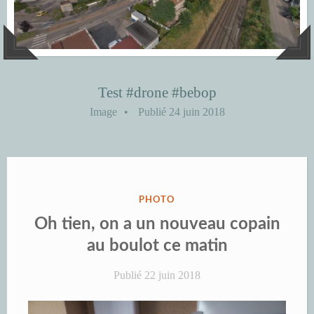
Test #drone #bebop
Image
•
Publié
24 juin 2018
PUBLIÉ
PHOTO
DANS
Oh tien, on a un nouveau copain
au boulot ce matin
Publié
22 juin 2018