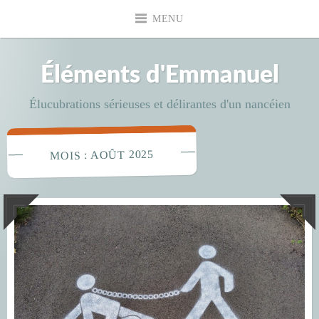
Accéder
MENU
au
contenu
principal
Éléments d'Emmanuel
Élucubrations sérieuses et délirantes d'un nancéien
AOÛT 2025
MOIS :