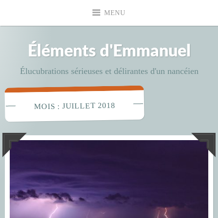
Accéder
MENU
au
contenu
principal
Éléments d'Emmanuel
Élucubrations sérieuses et délirantes d'un nancéien
JUILLET 2018
MOIS :