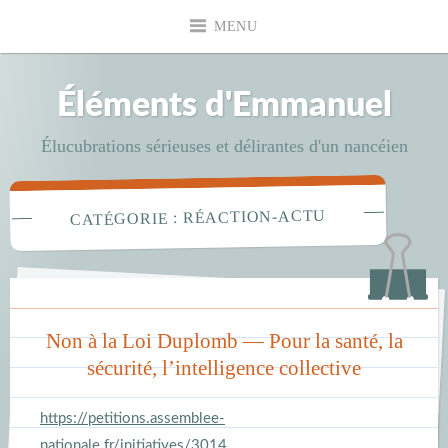
Accéder
MENU
au
contenu
principal
Éléments d'Emmanuel
Élucubrations sérieuses et délirantes d'un nancéien
RÉACTION-ACTU
CATÉGORIE :
Non à la Loi Duplomb — Pour la santé, la
sécurité, l’intelligence collective
https://petitions.assemblee-
nationale.fr/initiatives/3014