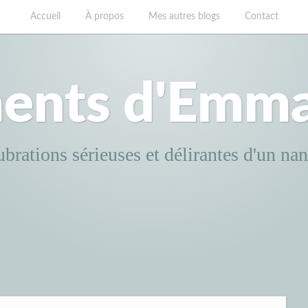
Accueil
À propos
Mes autres blogs
Contact
ents d'Emm
brations sérieuses et délirantes d'un na