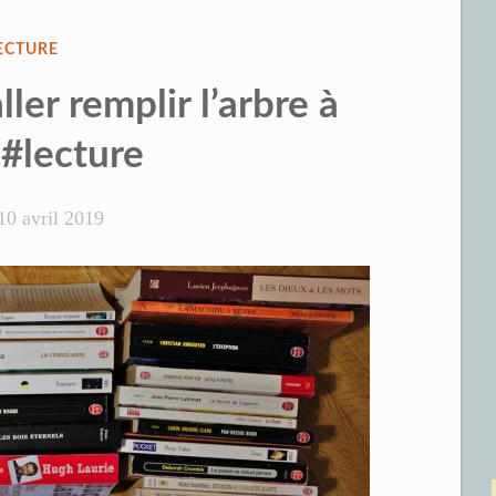
UBLIÉ
ECTURE
ANS
ller remplir l’arbre à
 #lecture
10 avril 2019