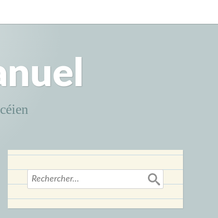
anuel
ncéien
Rechercher :