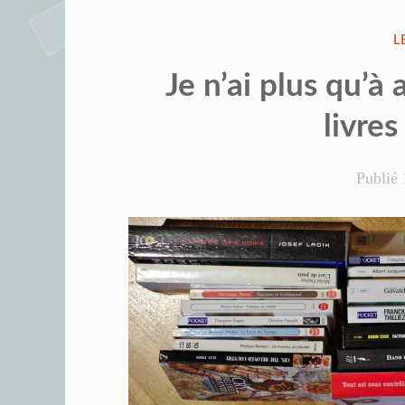
P
L
D
Je n’ai plus qu’à a
livres
Publié