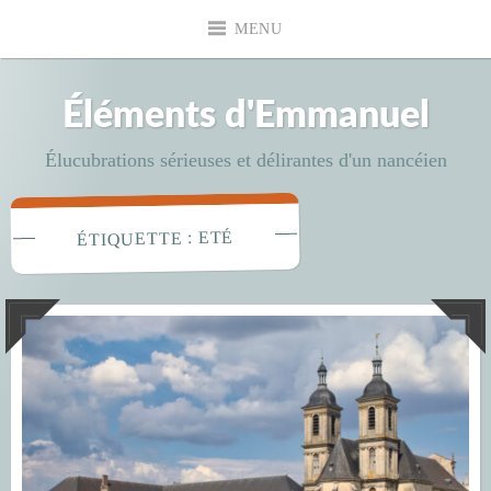
Accéder
MENU
au
contenu
principal
Éléments d'Emmanuel
Élucubrations sérieuses et délirantes d'un nancéien
ETÉ
ÉTIQUETTE :