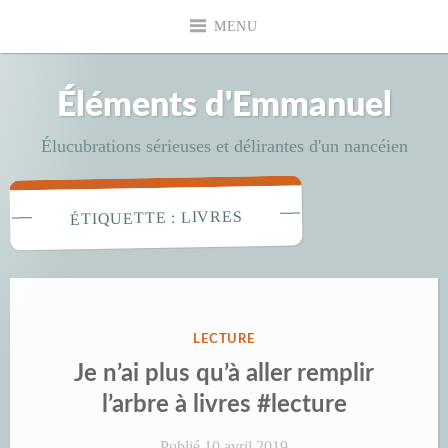
Accéder
MENU
au
contenu
principal
Éléments d'Emmanuel
Élucubrations sérieuses et délirantes d'un nancéien
LIVRES
ÉTIQUETTE :
PUBLIÉ
LECTURE
DANS
Je n’ai plus qu’à aller remplir
l’arbre à livres #lecture
Publié
10 avril 2019