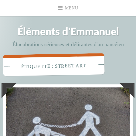
Accéder
MENU
au
contenu
principal
Éléments d'Emmanuel
Élucubrations sérieuses et délirantes d'un nancéien
STREET ART
ÉTIQUETTE :