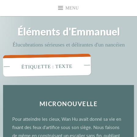
Accéder
MENU
au
contenu
principal
Éléments d'Emmanuel
Élucubrations sérieuses et délirantes d'un nancéien
TEXTE
ÉTIQUETTE :
MICRONOUVELLE
Pour atteindre les cieux, Wan Hu avait donné sa vie en
fixant des feux d’artifice sous son siège. Nous faisons
de même en construisant un escalier sans fin, oubliant