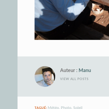
Auteur :
Manu
VIEW ALL POSTS
Météo
,
Photo
,
Soleil
TAGUÉ: