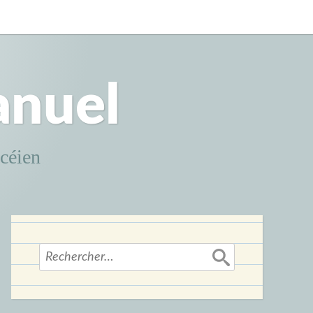
anuel
ncéien
Rechercher :