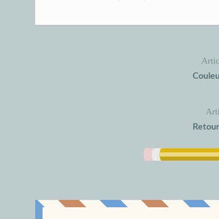
Arti
Navigation
Couleu
de
l’article
Art
Retour