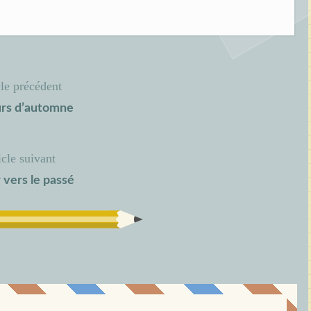
cle précédent
rs d’automne
icle suivant
 vers le passé