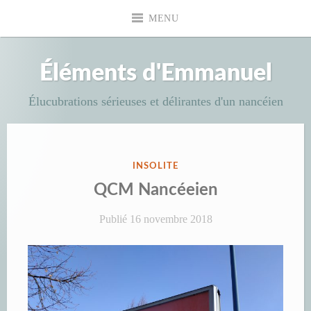
Accéder
MENU
au
contenu
principal
Éléments d'Emmanuel
Élucubrations sérieuses et délirantes d'un nancéien
PUBLIÉ
INSOLITE
DANS
QCM Nancéeien
Publié
16 novembre 2018