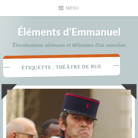
Accéder
MENU
au
contenu
principal
Éléments d'Emmanuel
Élucubrations sérieuses et délirantes d'un nancéien
THÉÂTRE DE RUE
ÉTIQUETTE :