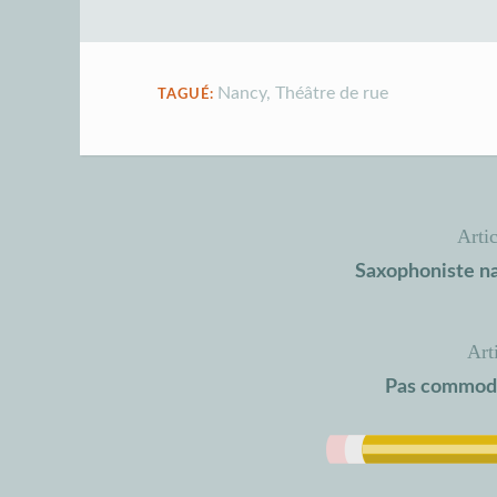
Nancy
,
Théâtre de rue
TAGUÉ:
Arti
Navigation
Saxophoniste na
de
l’article
Art
Pas commode