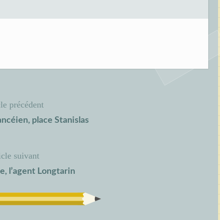
cle précédent
ncéien, place Stanislas
icle suivant
, l’agent Longtarin