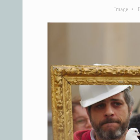
Image
•