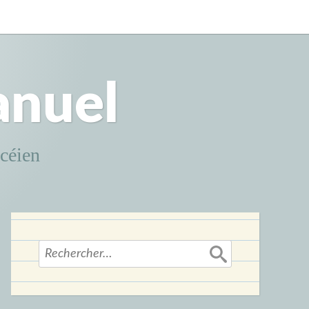
anuel
ncéien
Rechercher :